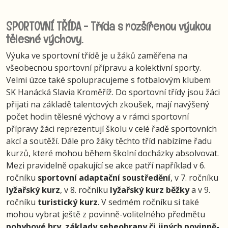
SPORTOVNÍ TŘÍDA - Třída s rozšířenou výukou
tělesné výchovy.
Výuka ve sportovní třídě je u žáků zaměřena na
všeobecnou sportovní přípravu a kolektivní sporty.
Velmi úzce také spolupracujeme s fotbalovým klubem
SK Hanácká Slavia Kroměříž. Do sportovní třídy jsou žáci
přijati na základě talentových zkoušek, mají navýšený
počet hodin tělesné výchovy a v rámci sportovní
přípravy žáci reprezentují školu v celé řadě sportovních
akcí a soutěží. Dále pro žáky těchto tříd nabízíme řadu
kurzů, které mohou během školní docházky absolvovat.
Mezi pravidelně opakující se akce patří například v 6.
ročníku
sportovní adaptační soustředění
, v 7. ročníku
lyžařský kurz
, v 8. ročníku
lyžařský kurz běžky
a v 9.
ročníku
turistický kurz
. V sedmém ročníku si také
mohou vybrat ještě z povinně-volitelného předmětu
pohybové hry
,
základy sebeobrany či jiných povinně-