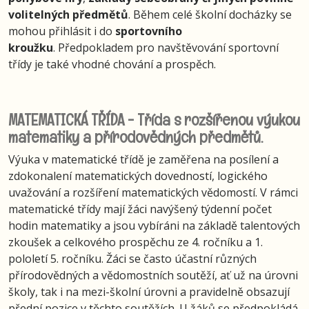
volitelných předmětů
. Během celé školní docházky se
mohou přihlásit i do
sportovního
kroužku
. Předpokladem pro navštěvování sportovní
třídy je také vhodné chování a prospěch.
MATEMATICKÁ TŘÍDA - Třída s rozšířenou výukou
matematiky a přírodovědných předmětů.
Výuka v matematické třídě je zaměřena na posílení a
zdokonalení matematických dovedností, logického
uvažování a rozšíření matematických vědomostí. V rámci
matematické třídy mají žáci navýšený týdenní počet
hodin matematiky a jsou vybíráni na základě talentových
zkoušek a celkového prospěchu ze 4. ročníku a 1.
pololetí 5. ročníku. Žáci se často účastní různých
přírodovědných a vědomostních soutěží, ať už na úrovni
školy, tak i na mezi-školní úrovni a pravidelně obsazují
přední pozice v těchto soutěžích. U žáků se předpokládá