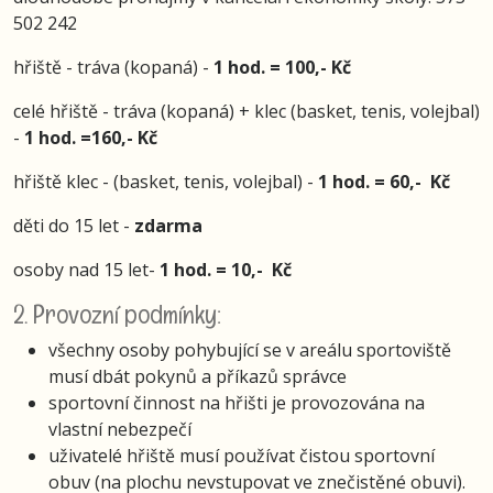
502 242
hřiště - tráva (kopaná) -
1 hod. = 100,- Kč
celé hřiště - tráva (kopaná) + klec (basket, tenis, volejbal)
-
1 hod. =160,- Kč
hřiště klec - (basket, tenis, volejbal) -
1 hod. = 60,- Kč
děti do 15 let -
zdarma
osoby nad 15 let-
1 hod. = 10,- Kč
2. Provozní podmínky:
všechny osoby pohybující se v areálu sportoviště
musí dbát pokynů a příkazů správce
sportovní činnost na hřišti je provozována na
vlastní nebezpečí
uživatelé hřiště musí používat čistou sportovní
obuv (na plochu nevstupovat ve znečistěné obuvi).