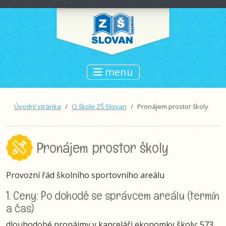
menu
Úvodní stránka
O škole ZŠ Slovan
Pronájem prostor školy
Pronájem prostor školy
Provozní řád školního sportovního areálu
1. Ceny: Po dohodě se správcem areálu (termín
a čas)
dlouhodobé pronájmy v kanceláři ekonomky školy: 573