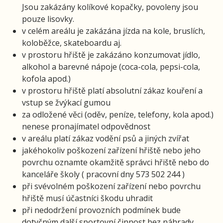
Jsou zakázány kolíkové kopačky, povoleny jsou
pouze lisovky.
v celém areálu je zakázána jízda na kole, bruslích,
koloběžce, skateboardu aj.
v prostoru hřiště je zakázáno konzumovat jídlo,
alkohol a barevné nápoje (coca-cola, pepsi-cola,
kofola apod.)
v prostoru hřiště platí absolutní zákaz kouření a
vstup se žvýkací gumou
za odložené věci (oděv, peníze, telefony, kola apod.)
nenese pronajímatel odpovědnost
v areálu platí zákaz vodění psů a jiných zvířat
jakéhokoliv poškození zařízení hřiště nebo jeho
povrchu oznamte okamžitě správci hřiště nebo do
kanceláře školy ( pracovní dny 573 502 244 )
při svévolném poškození zařízení nebo povrchu
hřiště musí účastníci škodu uhradit
při nedodržení provozních podmínek bude
dotyčným další sportovní činnost bez náhrady