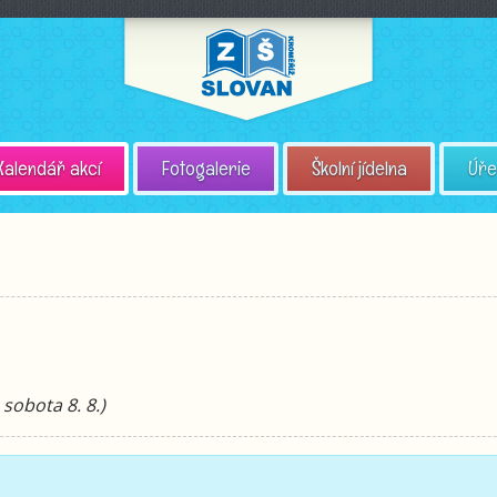
Kalendář akcí
Fotogalerie
Školní jídelna
Úře
 sobota 8. 8.)