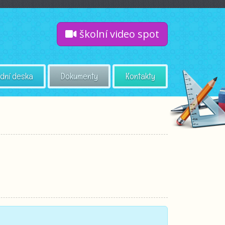
školní video spot
dní deska
Dokumenty
Kontakty