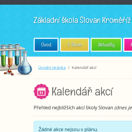
Základní škola
Slovan Kroměříž
Úvod
O Škole
Aktuality
Úvodní stránka
Kalendář akcí
Kalendář akcí
Přehled nejbližších akcí školy Slovan
(dnes je
Žádné akce nejsou v plánu.