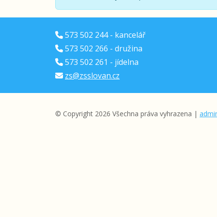
573 502 244 - kancelář
573 502 266 - družina
573 502 261 - jídelna
zs@zsslovan.cz
© Copyright 2026 Všechna práva vyhrazena |
admin