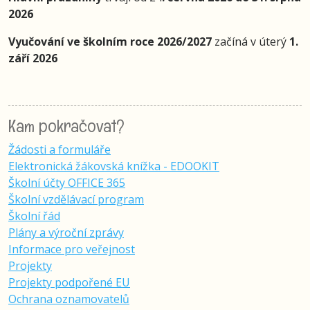
2026
Vyučování ve školním roce 2026/2027
začíná v úterý
1.
září 2026
Kam pokračovat?
Žádosti a formuláře
Elektronická žákovská knížka - EDOOKIT
Školní účty OFFICE 365
Školní vzdělávací program
Školní řád
Plány a výroční zprávy
Informace pro veřejnost
Projekty
Projekty podpořené EU
Ochrana oznamovatelů