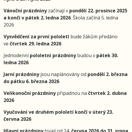
Vánoční prázdniny
začínají v
pondělí 22. prosince 2025
a končí v pátek 2. ledna 2026
. Škola začíná 5. ledna
2026
Vysvědčení za první pololetí
bude žákům předáno
ve
čtvrtek 29. ledna 2026
Jednodenní
pololetní prázdniny
budou v
pátek 30.
ledna 2026
Jarní prázdniny
jsou naplánovány od
pondělí 2. března
do pátku 6. března 2026
Velikonoční prázdniny
připadnou na
čtvrtek 2. dubna
2026
Vyučování ve druhém pololetí končí v úterý 23.
června 2026
Hlavní prázdniny
trvají od 24
. června 2026 do 31. srpna