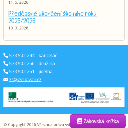
11. 5. 2026
Předčasné ukončení školního roku
2025/2026
10. 3. 2026
573 502 244 - kancelář
573 502 266 - družina
573 502 261 - jídelna
zs@zsslovan.cz
Žákovská knížka
© Copyright 2026 Všechna práva vyhrazena |
administrace