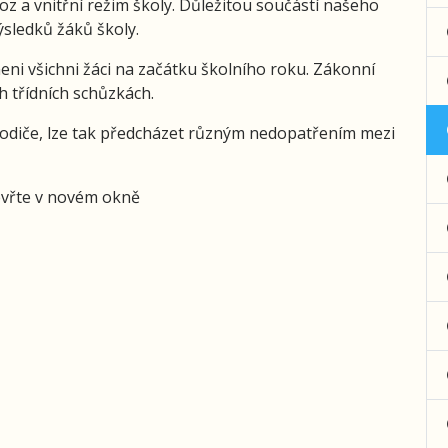
z a vnitřní režim školy. Důležitou součástí našeho
ýsledků žáků školy.
ni všichni žáci na začátku školního roku. Zákonní
h třídních schůzkách.
i rodiče, lze tak předcházet různým nedopatřením mezi
tevřte v novém okně