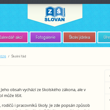
Kalendář akcí
Fotogalerie
Školní jídelna
Úře
2026
Školní řád
 Jeho obsah vychází ze školského zákona, ale v
l může lišit.
, rodičů i pracovníků školy. Je zde popsán způsob