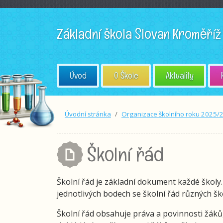
Základní škola
Slovan Kroměříž
Úvod
O Škole
Aktuality
Úvodní stránka
Organizace školního roku 2025/
Školní řád
Školní řád je základní dokument každé školy.
jednotlivých bodech se školní řád různých ško
Školní řád obsahuje práva a povinnosti žáků