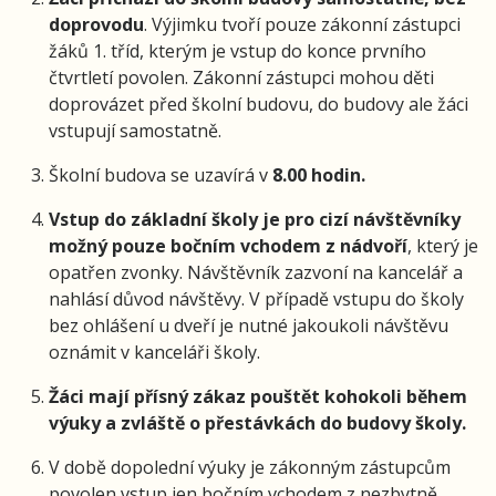
doprovodu
. Výjimku tvoří pouze zákonní zástupci
žáků 1. tříd, kterým je vstup do konce prvního
čtvrtletí povolen. Zákonní zástupci mohou děti
doprovázet před školní budovu, do budovy ale žáci
vstupují samostatně.
Školní budova se uzavírá v
8.00 hodin.
Vstup do základní školy je pro cizí návštěvníky
možný pouze bočním vchodem z nádvoří
, který je
opatřen zvonky. Návštěvník zazvoní na kancelář a
nahlásí důvod návštěvy. V případě vstupu do školy
bez ohlášení u dveří je nutné jakoukoli návštěvu
oznámit v kanceláři školy.
Žáci mají přísný zákaz pouštět kohokoli během
výuky a zvláště o přestávkách do budovy školy.
V době dopolední výuky je zákonným zástupcům
povolen vstup jen bočním vchodem z nezbytně