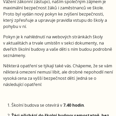
Vážení zákonní zástupci, naším společným zájmem je
maximální bezpečnost žáků i zaměstnanců ve škole.
Proto byl vydán nový pokyn ke zvýšení bezpečnosti,
který zpřesňuje a upravuje pravidla vstupu do školy a
pohybu v ní.
Pokyn je k nahlédnutí na webových stránkách školy
v aktualitách a trvale umístěn v sekci dokumenty, na
dveřích školní budovy a vaše děti s ním budou podrobně
seznámeny.
Některá opatření se týkají také vás. Chápeme, že se vám
některá omezení nemusí líbit, ale drobné nepohodlí není
vysoká cena za vyšší bezpečnost dětí. Jedná se o
následující opatření:
Školní budova se otevírá v
7.40 hodin
.
Žáci přichází do školní budovy samostatně, bez