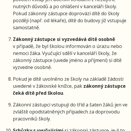
nutných důvodů a po ohlášení v kanceláři školy.
Pokud zákonný zástupce doprovází dítě do školy
později (např. od lékaře), dítě do budovy již vstupuje
samostatně.
Zákonný zástupce si vyzvedává dítě osobně
v případě, že byl školou informován o úrazu nebo
nemoci žáka. Vyučující sdělí v kanceláři školy, že
zákonný zástupce (uvede jméno a příjmení) si dítě
vyzvedne osobně.
Pokud je dítě uvolněno ze školy na základě žádosti
uvedené v žákovské knížce, pak
zákonný zástupce
čeká dítě před školou
.
Zákonní zástupci vstupují do tříd a šaten žáků jen ve
zvláště opodstatněných případech za doprovodu
pracovníků školy.
Schůzky s vyučujícími
si zákonný zástupce, je-li to