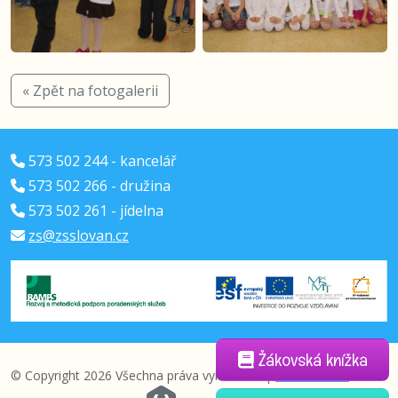
« Zpět na fotogalerii
573 502 244 - kancelář
573 502 266 - družina
573 502 261 - jídelna
zs@zsslovan.cz
Žákovská knížka
© Copyright 2026 Všechna práva vyhrazena |
administrace