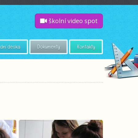
školní video spot
dní deska
Dokumenty
Kontakty