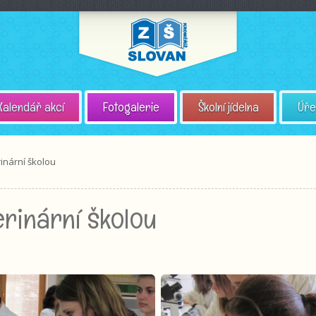
Kalendář akcí
Fotogalerie
Školní jídelna
Úře
inární školou
rinární školou