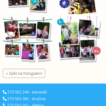
« Zpět na fotogalerii
573 502 244 - kancelář
573 502 266 - družina
573 502 261 - jídelna