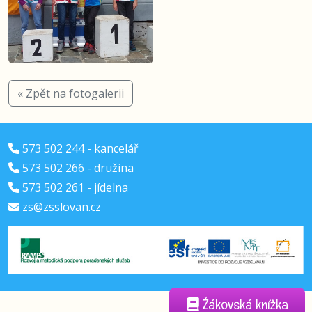
« Zpět na fotogalerii
573 502 244 - kancelář
573 502 266 - družina
573 502 261 - jídelna
zs@zsslovan.cz
Žákovská knížka