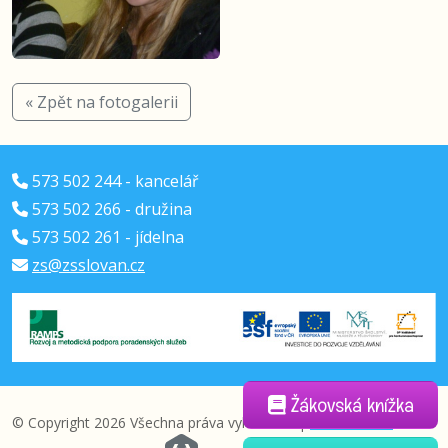
« Zpět na fotogalerii
573 502 244 - kancelář
573 502 266 - družina
573 502 261 - jídelna
zs@zsslovan.cz
Žákovská knížka
© Copyright 2026 Všechna práva vyhrazena |
administrace