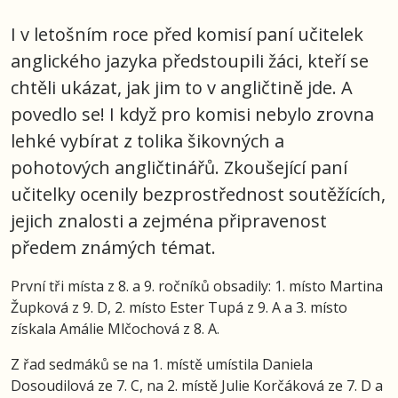
I v letošním roce před komisí paní učitelek
anglického jazyka předstoupili žáci, kteří se
chtěli ukázat, jak jim to v angličtině jde. A
povedlo se! I když pro komisi nebylo zrovna
lehké vybírat z tolika šikovných a
pohotových angličtinářů. Zkoušející paní
učitelky ocenily bezprostřednost soutěžících,
jejich znalosti a zejména připravenost
předem známých témat.
První tři místa z 8. a 9. ročníků obsadily: 1. místo Martina
Župková z 9. D, 2. místo Ester Tupá z 9. A a 3. místo
získala Amálie Mlčochová z 8. A.
Z řad sedmáků se na 1. místě umístila Daniela
Dosoudilová ze 7. C, na 2. místě Julie Korčáková ze 7. D a