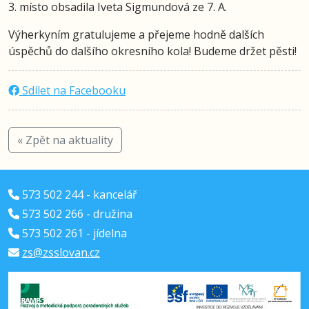
3. místo obsadila Iveta Sigmundová ze 7. A.
Výherkyním gratulujeme a přejeme hodně dalších
úspěchů do dalšího okresního kola! Budeme držet pěsti!
Sdílet na Facebooku
« Zpět na aktuality
573 502 244 - kancelář
573 502 266 - družina
573 502 261 - jídelna
zs@zsslovan.cz