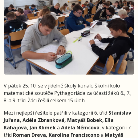
V pátek 25. 10. se v jídelně školy konalo školní kolo
matematické soutěže Pythagoriáda za účasti žáků 6., 7.,
8. a 9. tříd. Žáci řešili celkem 15 úloh.
Mezi nejlepší řešitele patřili v kategorii 6. tříd
Stanislav
Juřena, Adéla Zbranková, Matyáš Bobek, Ella
Kahajová, Jan Klimek
a
Adéla Němcová
, v kategorii 7.
tříd
Roman Dreva, Karolína Franciscono
a
Matyáš