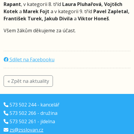
Rapant
, v kategorii 8. tříd
Laura Pluhařová, Vojtěch
Kotek
a
Marek Fojt
a v kategorii 9. tříd
Pavel Zapletal,
František Turek, Jakub Divila
a
Viktor Honeš
.
Všem žákům děkujeme za účast.
Sdílet na Facebooku
« Zpět na aktuality
573 502 244 - kancelář
573 502 266 - družina
573 502 261 - jídelna
zs@zsslovan.cz