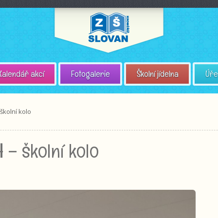
Kalendář akcí
Fotogalerie
Školní jídelna
Úře
školní kolo
 – školní kolo