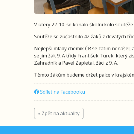
V úterý 22. 10. se konalo školní kolo soutě
Soutěže se zúčastnilo 42 žáků z devátých tříd
Nejlepší mladý chemik ČR se zatím nenašel, 
se jím žák 9. A třídy František Turek, který zí
Zahradník a Pavel Zapletal, žáci z 9. A.
Těmto žákům budeme držet palce v krajském 
Sdílet na Facebooku
« Zpět na aktuality