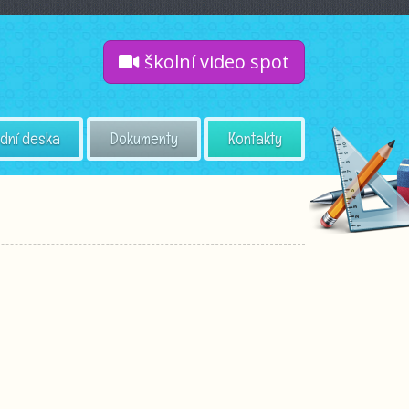
školní video spot
dní deska
Dokumenty
Kontakty