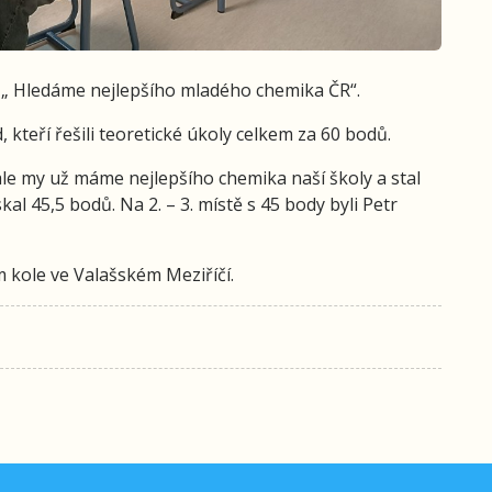
že „ Hledáme nejlepšího mladého chemika ČR“.
, kteří řešili teoretické úkoly celkem za 60 bodů.
ale my už máme nejlepšího chemika naší školy a stal
skal 45,5 bodů. Na 2. – 3. místě s 45 body byli Petr
kole ve Valašském Meziříčí.